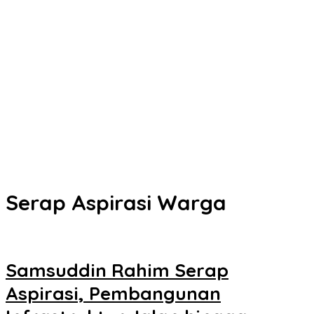
Kota Kendari
Senin Besok, DPRD Kendari Lantik PAW Wakil Ketua, Rizki Lengser
La Yuli Melenggang
Pemkot Kendari Dorong Hidup Sehat Melalui Program Olahraga
untuk Warga
Refleksi 30 Tahun Peristiwa Kudatuli, PDI Perjuangan Kendari
Libatkan Pemuda Diskusi Kebangsaan
Musyawarah Buntu, Saling Klaim Lahan antara Pemkot Kendari
dan Warga di Kawasan Bundaran Gubernur Siap ke Persidangan
Serap Aspirasi Warga
Samsuddin Rahim Serap
Aspirasi, Pembangunan