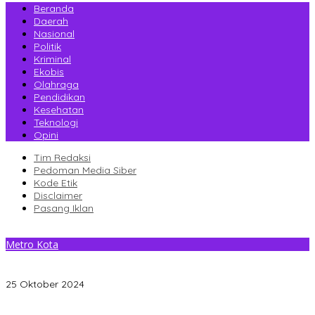
Beranda
Daerah
Nasional
Politik
Kriminal
Ekobis
Olahraga
Pendidikan
Kesehatan
Teknologi
Opini
Tim Redaksi
Pedoman Media Siber
Kode Etik
Disclaimer
Pasang Iklan
Metro Kota
Samsuddin Rahim Serap Aspirasi, Pembangunan Infrastruktur
Jalan hingga Drainase Diusul Warga
25 Oktober 2024
Gantikan Rizki, La Yuli Resmi Dilantik Sebagai Wakil Ketua DPRD