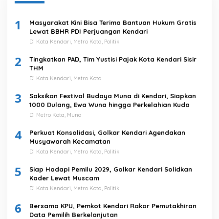
1
Masyarakat Kini Bisa Terima Bantuan Hukum Gratis
Lewat BBHR PDI Perjuangan Kendari
Di Kota Kendari, Metro Kota, Politik
2
Tingkatkan PAD, Tim Yustisi Pajak Kota Kendari Sisir
THM
Di Kota Kendari, Metro Kota
3
Saksikan Festival Budaya Muna di Kendari, Siapkan
1000 Dulang, Ewa Wuna hingga Perkelahian Kuda
Di Metro Kota, Muna
4
Perkuat Konsolidasi, Golkar Kendari Agendakan
Musyawarah Kecamatan
Di Kota Kendari, Metro Kota, Politik
5
Siap Hadapi Pemilu 2029, Golkar Kendari Solidkan
Kader Lewat Muscam
Di Kota Kendari, Metro Kota, Politik
6
Bersama KPU, Pemkot Kendari Rakor Pemutakhiran
Data Pemilih Berkelanjutan