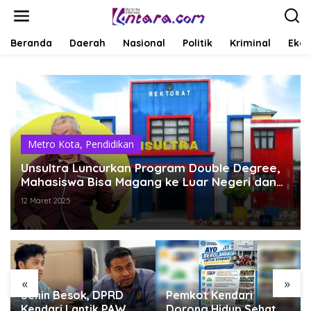
L
e
w
a
Beranda
Daerah
Nasional
Politik
Kriminal
Ekob
t
i
k
e
k
o
n
t
Metro Kota
,
Pendidikan
e
Unsultra Luncurkan Program Double Degree,
n
Mahasiswa Bisa Magang ke Luar Negeri dan
Terima 2 Ijazah Sekaligus
12 Maret 2025
«
»
Senin Besok, DPRD
Pemkot Kendari
Kendari Lantik PAW
Dorong Hidup Sehat