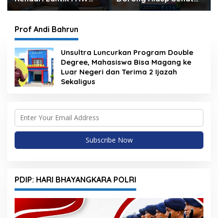
Wakil Ketua, Rizki
Melalui Program
Lengser La Yuli
Olahraga untuk
Melenggang
Warga
Prof Andi Bahrun
Unsultra Luncurkan Program Double
Degree, Mahasiswa Bisa Magang ke
Luar Negeri dan Terima 2 Ijazah
Sekaligus
PDIP: HARI BHAYANGKARA POLRI