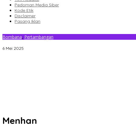
Pedoman Media Siber
Kode Etik
Disclaimer
Pasang Iklan
Bombana
,
Pertambangan
Kerajaan Moronene Minta Menhan Tindak PT PLM, Diduga Menam
6 Mei 2025
Gantikan Rizki, La Yuli Resmi Dilantik Sebagai Wakil Ketua DPRD K
Senin Besok, DPRD Kendari Lantik PAW Wakil Ketua, Rizki Lengser 
Pemkot Kendari Dorong Hidup Sehat Melalui Program Olahraga 
Refleksi 30 Tahun Peristiwa Kudatuli, PDI Perjuangan Kendari Li
Musyawarah Buntu, Saling Klaim Lahan antara Pemkot Kendari d
Menhan