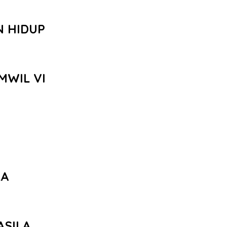
N HIDUP
MWIL VI
LA
ASILA