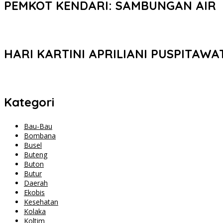
PEMKOT KENDARI: SAMBUNGAN AIR
HARI KARTINI APRILIANI PUSPITAWA
Kategori
Bau-Bau
Bombana
Busel
Buteng
Buton
Butur
Daerah
Ekobis
Kesehatan
Kolaka
Koltim