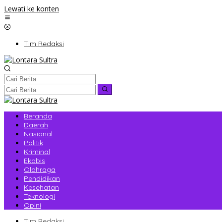
Lewati ke konten
Tim Redaksi
Beranda
Daerah
Nasional
Politik
Kriminal
Ekobis
Olahraga
Pendidikan
Kesehatan
Teknologi
Opini
Tim Redaksi