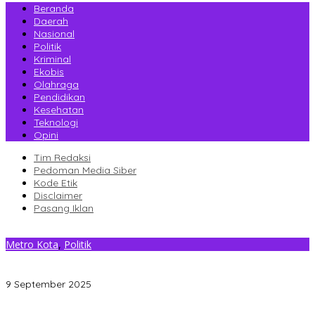
Beranda
Daerah
Nasional
Politik
Kriminal
Ekobis
Olahraga
Pendidikan
Kesehatan
Teknologi
Opini
Tim Redaksi
Pedoman Media Siber
Kode Etik
Disclaimer
Pasang Iklan
Metro Kota
,
Politik
Rayakan HUT Partai ke-24 secara Sederhana, Ketua Demokrat
Kendari Tekankan Kader Selalu Bersama Rakyat
9 September 2025
Gantikan Rizki, La Yuli Resmi Dilantik Sebagai Wakil Ketua DPRD