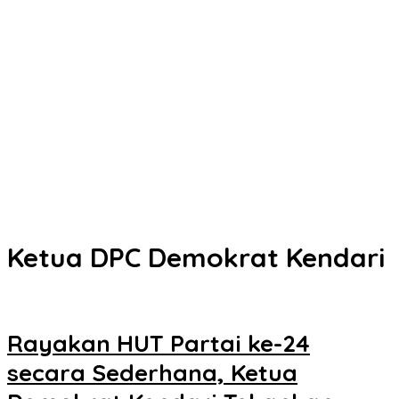
Kota Kendari
Senin Besok, DPRD Kendari Lantik PAW Wakil Ketua, Rizki Lengser
La Yuli Melenggang
Pemkot Kendari Dorong Hidup Sehat Melalui Program Olahraga
untuk Warga
Refleksi 30 Tahun Peristiwa Kudatuli, PDI Perjuangan Kendari
Libatkan Pemuda Diskusi Kebangsaan
Musyawarah Buntu, Saling Klaim Lahan antara Pemkot Kendari
dan Warga di Kawasan Bundaran Gubernur Siap ke Persidangan
Ketua DPC Demokrat Kendari
Rayakan HUT Partai ke-24
secara Sederhana, Ketua