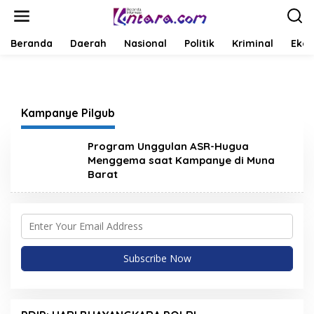
L
e
w
a
Beranda
Daerah
Nasional
Politik
Kriminal
Ekob
t
i
k
e
k
Kampanye Pilgub
o
n
t
Program Unggulan ASR-Hugua
e
Menggema saat Kampanye di Muna
n
Barat