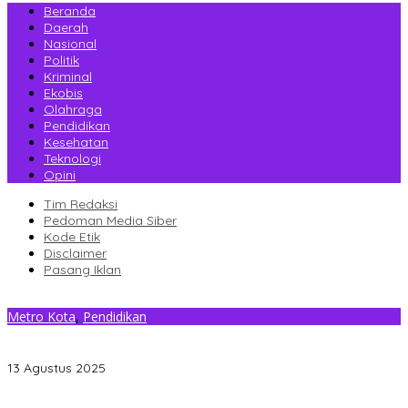
Beranda
Daerah
Nasional
Politik
Kriminal
Ekobis
Olahraga
Pendidikan
Kesehatan
Teknologi
Opini
Tim Redaksi
Pedoman Media Siber
Kode Etik
Disclaimer
Pasang Iklan
Metro Kota
,
Pendidikan
Dipimpin Usman Piy, SDN 18 dan 52 Kendari Tampil Memukau di
Lomba Gerak Jalan Indah se-Kota Kendari
13 Agustus 2025
Gantikan Rizki, La Yuli Resmi Dilantik Sebagai Wakil Ketua DPRD