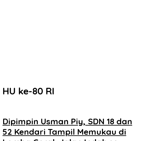
Kota Kendari
Senin Besok, DPRD Kendari Lantik PAW Wakil Ketua, Rizki Lengser
La Yuli Melenggang
Pemkot Kendari Dorong Hidup Sehat Melalui Program Olahraga
untuk Warga
Refleksi 30 Tahun Peristiwa Kudatuli, PDI Perjuangan Kendari
Libatkan Pemuda Diskusi Kebangsaan
Musyawarah Buntu, Saling Klaim Lahan antara Pemkot Kendari
dan Warga di Kawasan Bundaran Gubernur Siap ke Persidangan
HU ke-80 RI
Dipimpin Usman Piy, SDN 18 dan
52 Kendari Tampil Memukau di