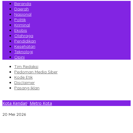
Beranda
Daerah
Nasional
Politik
Kriminal
Ekobis
Olahraga
Pendidikan
Kesehatan
Teknologi
Opini
Tim Redaksi
Pedoman Media Siber
Kode Etik
Disclaimer
Pasang Iklan
Kota Kendari
,
Metro Kota
Pemkot Kendari Peringati Harkitnas ke-118
20 Mei 2026
Gantikan Rizki, La Yuli Resmi Dilantik Sebagai Wakil Ketua DPRD
Kota Kendari