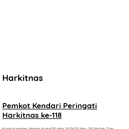
Senin Besok, DPRD Kendari Lantik PAW Wakil Ketua, Rizki Lengser
La Yuli Melenggang
Pemkot Kendari Dorong Hidup Sehat Melalui Program Olahraga
untuk Warga
Refleksi 30 Tahun Peristiwa Kudatuli, PDI Perjuangan Kendari
Libatkan Pemuda Diskusi Kebangsaan
Musyawarah Buntu, Saling Klaim Lahan antara Pemkot Kendari
dan Warga di Kawasan Bundaran Gubernur Siap ke Persidangan
Harkitnas
Pemkot Kendari Peringati
Harkitnas ke-118
Kota Kendari
,
Metro Kota
|
20 Mei 2026
20 Mei 2026
oleh
Tim