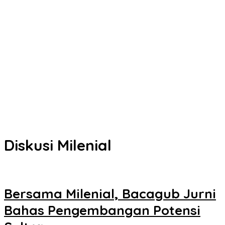
Kota Kendari
Senin Besok, DPRD Kendari Lantik PAW Wakil Ketua, Rizki Lengser
La Yuli Melenggang
Pemkot Kendari Dorong Hidup Sehat Melalui Program Olahraga
untuk Warga
Refleksi 30 Tahun Peristiwa Kudatuli, PDI Perjuangan Kendari
Libatkan Pemuda Diskusi Kebangsaan
Musyawarah Buntu, Saling Klaim Lahan antara Pemkot Kendari
dan Warga di Kawasan Bundaran Gubernur Siap ke Persidangan
Diskusi Milenial
Bersama Milenial, Bacagub Jurni
Bahas Pengembangan Potensi