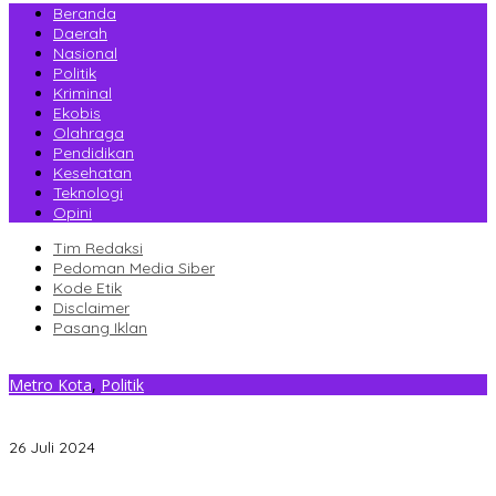
Beranda
Daerah
Nasional
Politik
Kriminal
Ekobis
Olahraga
Pendidikan
Kesehatan
Teknologi
Opini
Tim Redaksi
Pedoman Media Siber
Kode Etik
Disclaimer
Pasang Iklan
Metro Kota
,
Politik
Bersama Milenial, Bacagub Jurni Bahas Pengembangan Potensi
Sultra
26 Juli 2024
Gantikan Rizki, La Yuli Resmi Dilantik Sebagai Wakil Ketua DPRD