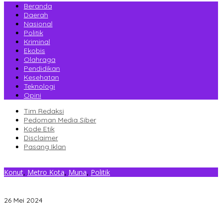
Beranda
Daerah
Nasional
Politik
Kriminal
Ekobis
Olahraga
Pendidikan
Kesehatan
Teknologi
Opini
Tim Redaksi
Pedoman Media Siber
Kode Etik
Disclaimer
Pasang Iklan
Konut
,
Metro Kota
,
Muna
,
Politik
Kuasa Hukum Ruksamin Persoalkan Tudingan Gubernur LIRA
Sultra Soal Bantuan Beras ke Muna
26 Mei 2024
Gantikan Rizki, La Yuli Resmi Dilantik Sebagai Wakil Ketua DPRD