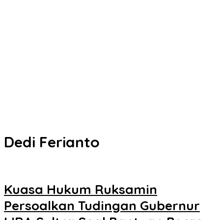
Kota Kendari
Senin Besok, DPRD Kendari Lantik PAW Wakil Ketua, Rizki Lengser
La Yuli Melenggang
Pemkot Kendari Dorong Hidup Sehat Melalui Program Olahraga
untuk Warga
Refleksi 30 Tahun Peristiwa Kudatuli, PDI Perjuangan Kendari
Libatkan Pemuda Diskusi Kebangsaan
Musyawarah Buntu, Saling Klaim Lahan antara Pemkot Kendari
dan Warga di Kawasan Bundaran Gubernur Siap ke Persidangan
Dedi Ferianto
Kuasa Hukum Ruksamin
Persoalkan Tudingan Gubernur