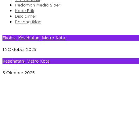
Pedoman Media Siber
Kode Etik
Disclaimer
Pasang Iklan
Ekobis
,
Kesehatan
,
Metro Kota
Warga Antusias Ikut Cek Kesehatan Gratis dan Pangan Murah di 
16 Oktober 2025
Kesehatan
,
Metro Kota
Pemerintah Kelurahan Wundumbatu Kendari Gelar Cek Kesehatan 
3 Oktober 2025
Gantikan Rizki, La Yuli Resmi Dilantik Sebagai Wakil Ketua DPRD K
Senin Besok, DPRD Kendari Lantik PAW Wakil Ketua, Rizki Lengser 
Pemkot Kendari Dorong Hidup Sehat Melalui Program Olahraga 
Refleksi 30 Tahun Peristiwa Kudatuli, PDI Perjuangan Kendari Li
Musyawarah Buntu, Saling Klaim Lahan antara Pemkot Kendari d