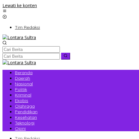
Lewati ke konten
Tim Redaksi
Beranda
Daerah
Nasional
Politik
Kriminal
Ekobis
Olahraga
Pendidikan
Kesehatan
Teknologi
Opini
Tim Redaksi