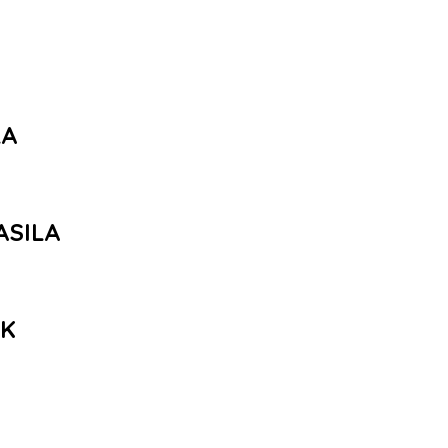
LA
ASILA
AK