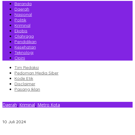
Beranda
Daerah
Nasional
Politik
Kriminal
Ekobis
Olahraga
Pendidikan
Kesehatan
Teknologi
Opini
Tim Redaksi
Pedoman Media Siber
Kode Etik
Disclaimer
Pasang Iklan
Daerah
,
Kriminal
,
Metro Kota
Hearing BWS dan Pemprov Soal Dampak PSN Bendungan
Ameroro, DPRD Sultra Sepakat Bentuk Pansus
10 Juli 2024
Gantikan Rizki, La Yuli Resmi Dilantik Sebagai Wakil Ketua DPRD