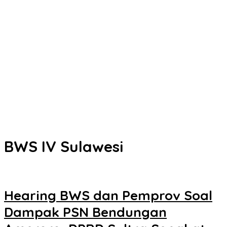
Kota Kendari
Senin Besok, DPRD Kendari Lantik PAW Wakil Ketua, Rizki Lengser
La Yuli Melenggang
Pemkot Kendari Dorong Hidup Sehat Melalui Program Olahraga
untuk Warga
Refleksi 30 Tahun Peristiwa Kudatuli, PDI Perjuangan Kendari
Libatkan Pemuda Diskusi Kebangsaan
Musyawarah Buntu, Saling Klaim Lahan antara Pemkot Kendari
dan Warga di Kawasan Bundaran Gubernur Siap ke Persidangan
BWS IV Sulawesi
Hearing BWS dan Pemprov Soal
Dampak PSN Bendungan