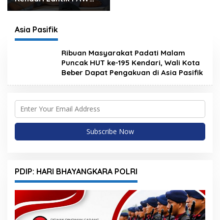
Wakil Ketua, Rizki
Lengser La Yuli
Melenggang
Asia Pasifik
Ribuan Masyarakat Padati Malam
Puncak HUT ke-195 Kendari, Wali Kota
Beber Dapat Pengakuan di Asia Pasifik
PDIP: HARI BHAYANGKARA POLRI