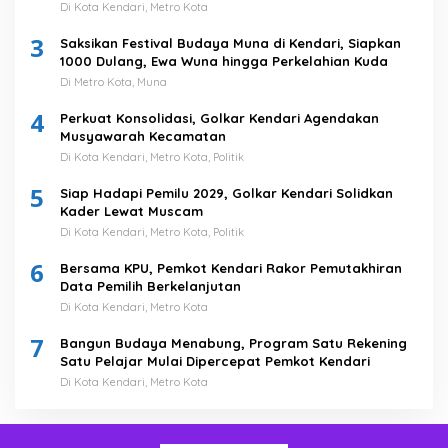
Di Kota Kendari, Metro Kota
3
Saksikan Festival Budaya Muna di Kendari, Siapkan
1000 Dulang, Ewa Wuna hingga Perkelahian Kuda
Di Metro Kota, Muna
4
Perkuat Konsolidasi, Golkar Kendari Agendakan
Musyawarah Kecamatan
Di Kota Kendari, Metro Kota, Politik
5
Siap Hadapi Pemilu 2029, Golkar Kendari Solidkan
Kader Lewat Muscam
Di Kota Kendari, Metro Kota, Politik
6
Bersama KPU, Pemkot Kendari Rakor Pemutakhiran
Data Pemilih Berkelanjutan
Di Kota Kendari, Metro Kota
7
Bangun Budaya Menabung, Program Satu Rekening
Satu Pelajar Mulai Dipercepat Pemkot Kendari
Di Kota Kendari, Metro Kota