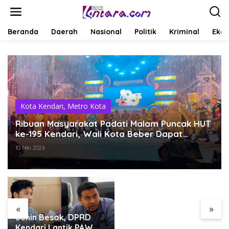
L
e
w
a
Beranda
Daerah
Nasional
Politik
Kriminal
Ekob
t
i
k
e
k
o
n
t
Kota Kendari
,
Metro Kota
e
Ribuan Masyarakat Padati Malam Puncak HUT
n
ke-195 Kendari, Wali Kota Beber Dapat
Pengakuan di Asia Pasifik
10 Mei 2026
Pemkot Kendari
Dorong Hidup Sehat
Melalui Program
Olahraga untuk
Warga
«
»
Senin Besok, DPRD
Kendari Lantik PAW